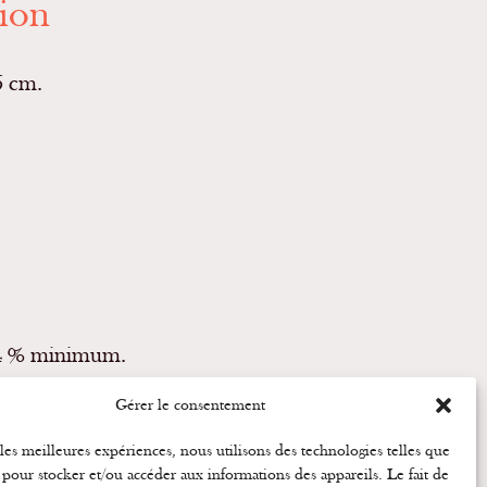
tion
5 cm.
54 % minimum.
ntre 29 et 37 %.
Gérer le consentement
 les meilleures expériences, nous utilisons des technologies telles que
NOUS CONTACTER
 pour stocker et/ou accéder aux informations des appareils. Le fait de